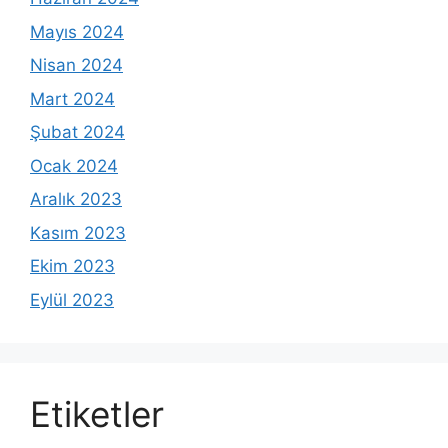
Mayıs 2024
Nisan 2024
Mart 2024
Şubat 2024
Ocak 2024
Aralık 2023
Kasım 2023
Ekim 2023
Eylül 2023
Etiketler