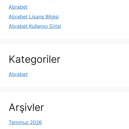
Abrabet
Abrabet Lisans Bilgisi
Abrabet Kullanıcı Girişi
Kategoriler
Abrabet
Arşivler
Temmuz 2026