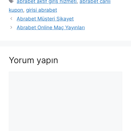
abrabet aktif giriş hizmeti
,
abrabet canlı
kupon
,
girisi abrabet
Abrabet Müşteri Şikayet
Abrabet Online Maç Yayınları
Yorum yapın
Yorum