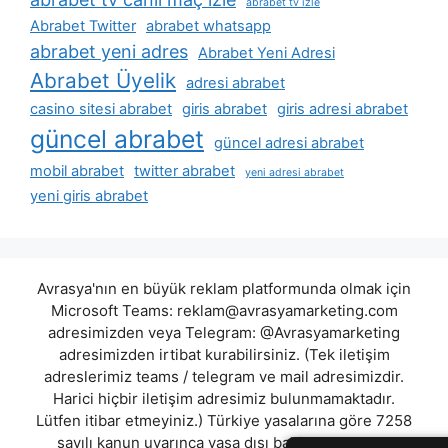
abrabet tv izle
Abrabet Twitter
abrabet whatsapp
abrabet yeni adres
Abrabet Yeni Adresi
Abrabet Üyelik
adresi abrabet
casino sitesi abrabet
giris abrabet
giris adresi abrabet
güncel abrabet
güncel adresi abrabet
mobil abrabet
twitter abrabet
yeni adresi abrabet
yeni giris abrabet
Avrasya'nın en büyük reklam platformunda olmak için
Microsoft Teams:
reklam@avrasyamarketing.com
adresimizden veya Telegram: @Avrasyamarketing
adresimizden irtibat kurabilirsiniz. (Tek iletişim
adreslerimiz teams / telegram ve mail adresimizdir.
Harici hiçbir iletişim adresimiz bulunmamaktadır.
Lütfen itibar etmeyiniz.) Türkiye yasalarına göre 7258
sayılı kanun uyarınca yasa dışı bahis oynamanın