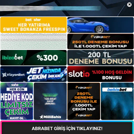
×
ABRABET GİRİŞ İÇİN TIKLAYINIZ!