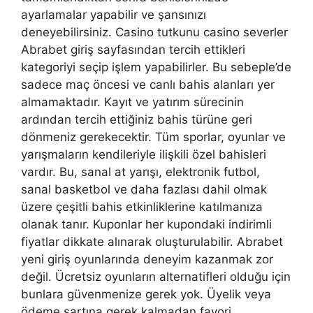
ayarlamalar yapabilir ve şansınızı
deneyebilirsiniz. Casino tutkunu casino severler
Abrabet giriş sayfasından tercih ettikleri
kategoriyi seçip işlem yapabilirler. Bu sebeple’de
sadece maç öncesi ve canlı bahis alanları yer
almamaktadır. Kayıt ve yatırım sürecinin
ardından tercih ettiğiniz bahis türüne geri
dönmeniz gerekecektir. Tüm sporlar, oyunlar ve
yarışmaların kendileriyle ilişkili özel bahisleri
vardır. Bu, sanal at yarışı, elektronik futbol, ​​
sanal basketbol ve daha fazlası dahil olmak
üzere çeşitli bahis etkinliklerine katılmanıza
olanak tanır. Kuponlar her kupondaki indirimli
fiyatlar dikkate alınarak oluşturulabilir. Abrabet
yeni giriş oyunlarında deneyim kazanmak zor
değil. Ücretsiz oyunların alternatifleri olduğu için
bunlara güvenmenize gerek yok. Üyelik veya
ödeme şartına gerek kalmadan favori