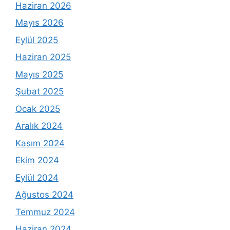
Haziran 2026
Mayıs 2026
Eylül 2025
Haziran 2025
Mayıs 2025
Şubat 2025
Ocak 2025
Aralık 2024
Kasım 2024
Ekim 2024
Eylül 2024
Ağustos 2024
Temmuz 2024
Haziran 2024