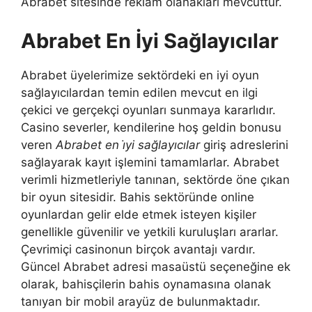
Abrabet sitesinde reklam olanakları mevcuttur.
Abrabet En İyi Sağlayıcılar
Abrabet üyelerimize sektördeki en iyi oyun
sağlayıcılardan temin edilen mevcut en ilgi
çekici ve gerçekçi oyunları sunmaya kararlıdır.
Casino severler, kendilerine hoş geldin bonusu
veren
Abrabet en i̇yi sağlayıcılar
giriş adreslerini
sağlayarak kayıt işlemini tamamlarlar. Abrabet
verimli hizmetleriyle tanınan, sektörde öne çıkan
bir oyun sitesidir. Bahis sektöründe online
oyunlardan gelir elde etmek isteyen kişiler
genellikle güvenilir ve yetkili kuruluşları ararlar.
Çevrimiçi casinonun birçok avantajı vardır.
Güncel Abrabet adresi masaüstü seçeneğine ek
olarak, bahisçilerin bahis oynamasına olanak
tanıyan bir mobil arayüz de bulunmaktadır.