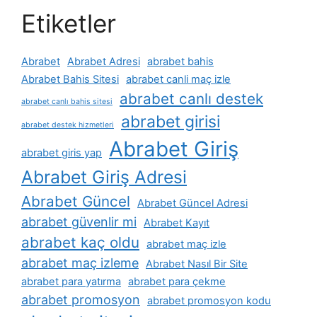
Etiketler
Abrabet
Abrabet Adresi
abrabet bahis
Abrabet Bahis Sitesi
abrabet canli maç izle
abrabet canlı destek
abrabet canlı bahis sitesi
abrabet girisi
abrabet destek hizmetleri
Abrabet Giriş
abrabet giris yap
Abrabet Giriş Adresi
Abrabet Güncel
Abrabet Güncel Adresi
abrabet güvenlir mi
Abrabet Kayıt
abrabet kaç oldu
abrabet maç izle
abrabet maç izleme
Abrabet Nasıl Bir Site
abrabet para yatırma
abrabet para çekme
abrabet promosyon
abrabet promosyon kodu