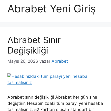
Abrabet Yeni Giriş
Abrabet Sınır
Değişikliği
Mayıs 26, 2026
yazar
Abrabet
Abrabet sınır değişikliği Abrabet her gün sınırı
değiştirir. Hesabınızdaki tüm parayı yeni hesaba
taşımalısınız. 52 karttan oluşan standart bir