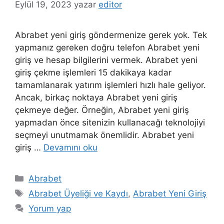
Eylül 19, 2023
yazar
editor
Abrabet yeni giriş göndermenize gerek yok. Tek
yapmanız gereken doğru telefon Abrabet yeni
giriş ve hesap bilgilerini vermek. Abrabet yeni
giriş çekme işlemleri 15 dakikaya kadar
tamamlanarak yatırım işlemleri hızlı hale geliyor.
Ancak, birkaç noktaya Abrabet yeni giriş
çekmeye değer. Örneğin, Abrabet yeni giriş
yapmadan önce sitenizin kullanacağı teknolojiyi
seçmeyi unutmamak önemlidir. Abrabet yeni
giriş …
Devamını oku
Kategoriler
Abrabet
Etiketler
Abrabet Üyeliği ve Kaydı
,
Abrabet Yeni Giriş
Yorum yap