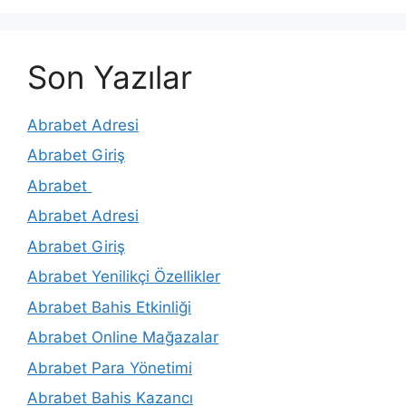
Son Yazılar
Abrabet Adresi
Abrabet Giriş
Abrabet
Abrabet Adresi
Abrabet Giriş
Abrabet Yenilikçi Özellikler
Abrabet Bahis Etkinliği
Abrabet Online Mağazalar
Abrabet Para Yönetimi
Abrabet Bahis Kazancı