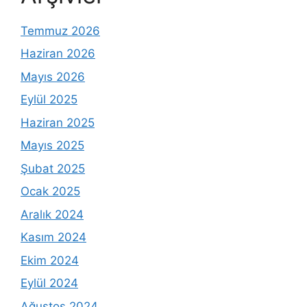
Temmuz 2026
Haziran 2026
Mayıs 2026
Eylül 2025
Haziran 2025
Mayıs 2025
Şubat 2025
Ocak 2025
Aralık 2024
Kasım 2024
Ekim 2024
Eylül 2024
Ağustos 2024