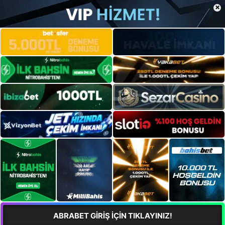
×
ABRABET GİRİŞ İÇİN TIKLAYINIZ!