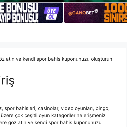
riş
, spor bahisleri, casinolar, video oyunları, bingo,
üzere çok çeşitli oyun kategorilerine erişmenizi
slere göz atın ve kendi spor bahis kuponunuzu