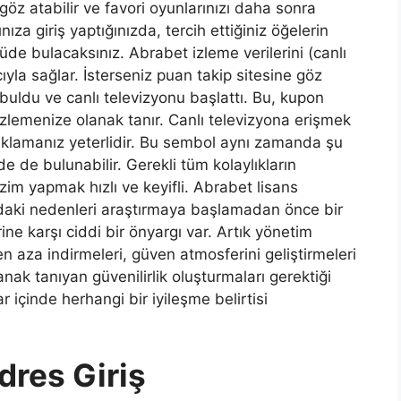
 göz atabilir ve favori oyunlarınızı daha sonra
za giriş yaptığınızda, tercih ettiğiniz öğelerin
nüde bulacaksınız. Abrabet izleme verilerini (canlı
ıyla sağlar. İsterseniz puan takip sitesine göz
buldu ve canlı televizyonu başlattı. Bu, kupon
zlemenize olanak tanır. Canlı televizyona erişmek
ıklamanız yeterlidir. Bu sembol aynı zamanda şu
e de bulunabilir. Gerekli tüm kolaylıkların
m yapmak hızlı ve keyifli. Abrabet lisans
ndaki nedenleri araştırmaya başlamadan önce bir
ne karşı ciddi bir önyargı var. Artık yönetim
 aza indirmeleri, güven atmosferini geliştirmeleri
anak tanıyan güvenilirlik oluşturmaları gerektiği
r içinde herhangi bir iyileşme belirtisi
dres Giriş