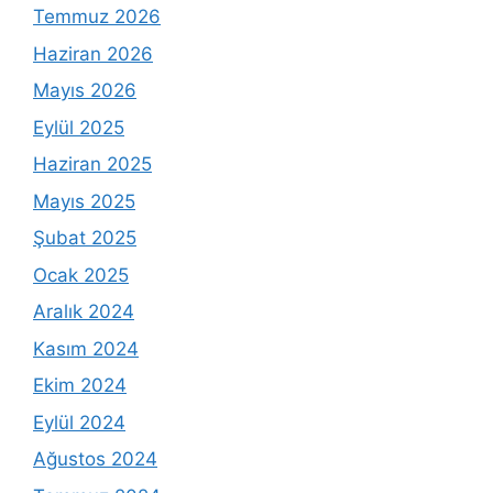
Temmuz 2026
Haziran 2026
Mayıs 2026
Eylül 2025
Haziran 2025
Mayıs 2025
Şubat 2025
Ocak 2025
Aralık 2024
Kasım 2024
Ekim 2024
Eylül 2024
Ağustos 2024