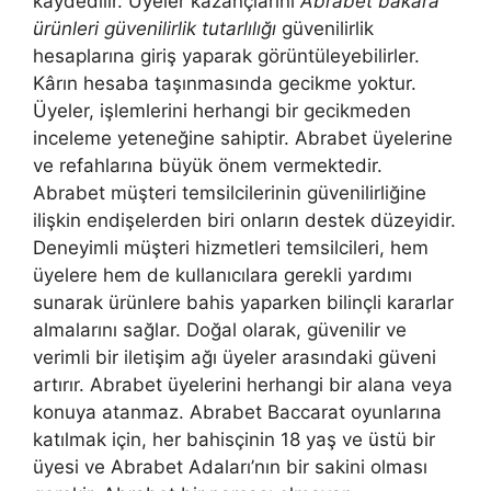
kaydedilir. Üyeler kazançlarını
Abrabet bakara
ürünleri güvenilirlik tutarlılığı
güvenilirlik
hesaplarına giriş yaparak görüntüleyebilirler.
Kârın hesaba taşınmasında gecikme yoktur.
Üyeler, işlemlerini herhangi bir gecikmeden
inceleme yeteneğine sahiptir. Abrabet üyelerine
ve refahlarına büyük önem vermektedir.
Abrabet müşteri temsilcilerinin güvenilirliğine
ilişkin endişelerden biri onların destek düzeyidir.
Deneyimli müşteri hizmetleri temsilcileri, hem
üyelere hem de kullanıcılara gerekli yardımı
sunarak ürünlere bahis yaparken bilinçli kararlar
almalarını sağlar. Doğal olarak, güvenilir ve
verimli bir iletişim ağı üyeler arasındaki güveni
artırır. Abrabet üyelerini herhangi bir alana veya
konuya atanmaz. Abrabet Baccarat oyunlarına
katılmak için, her bahisçinin 18 yaş ve üstü bir
üyesi ve Abrabet Adaları’nın bir sakini olması