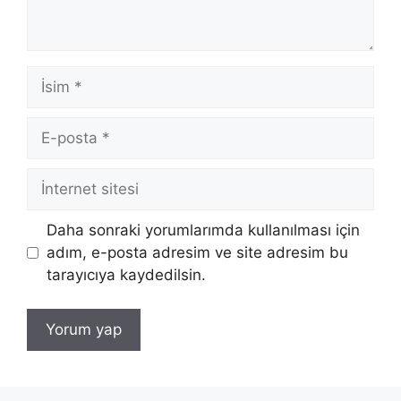
İsim
E-
posta
İnternet
sitesi
Daha sonraki yorumlarımda kullanılması için
adım, e-posta adresim ve site adresim bu
tarayıcıya kaydedilsin.