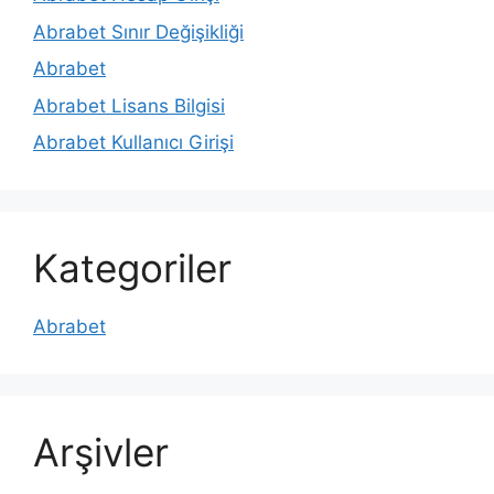
Abrabet Sınır Değişikliği
Abrabet
Abrabet Lisans Bilgisi
Abrabet Kullanıcı Girişi
Kategoriler
Abrabet
Arşivler