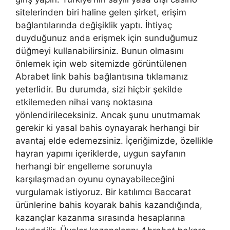
sitelerinden biri haline gelen şirket, erişim
bağlantılarında değişiklik yaptı. İhtiyaç
duyduğunuz anda erişmek için sunduğumuz
düğmeyi kullanabilirsiniz. Bunun olmasını
önlemek için web sitemizde görüntülenen
Abrabet link bahis bağlantısına tıklamanız
yeterlidir. Bu durumda, sizi hiçbir şekilde
etkilemeden nihai varış noktasına
yönlendirileceksiniz. Ancak şunu unutmamak
gerekir ki yasal bahis oynayarak herhangi bir
avantaj elde edemezsiniz. İçeriğimizde, özellikle
hayran yapımı içeriklerde, uygun sayfanın
herhangi bir engelleme sorunuyla
karşılaşmadan oyunu oynayabileceğini
vurgulamak istiyoruz. Bir katılımcı Baccarat
ürünlerine bahis koyarak bahis kazandığında,
kazançlar kazanma sırasında hesaplarına