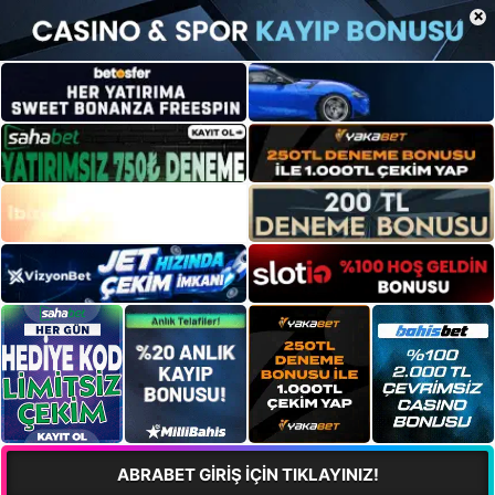
×
ABRABET GİRİŞ İÇİN TIKLAYINIZ!