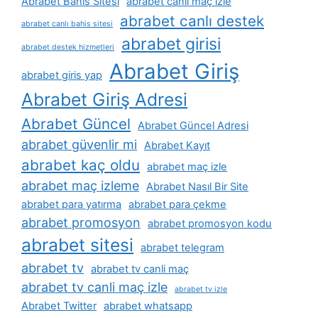
Abrabet Bahis Sitesi
abrabet canli maç izle
abrabet canlı destek
abrabet canlı bahis sitesi
abrabet girisi
abrabet destek hizmetleri
Abrabet Giriş
abrabet giris yap
Abrabet Giriş Adresi
Abrabet Güncel
Abrabet Güncel Adresi
abrabet güvenlir mi
Abrabet Kayıt
abrabet kaç oldu
abrabet maç izle
abrabet maç izleme
Abrabet Nasıl Bir Site
abrabet para yatırma
abrabet para çekme
abrabet promosyon
abrabet promosyon kodu
abrabet sitesi
abrabet telegram
abrabet tv
abrabet tv canli maç
abrabet tv canli maç izle
abrabet tv izle
Abrabet Twitter
abrabet whatsapp