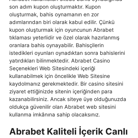
son adım kupon oluşturmaktır. Kupon
oluşturmak, bahis oynamanın en zor
adımlarından biri olarak kabul edilir. Çünkü
kupon oluşturmak için oyuncunun Abrabet
tıklaması yeterlidir ve özel olarak hazırlanmış
oranlara bahis oynayabilir. Bahisçilerin
istedikleri oyunları oynadıktan sonra bahislerini
yatırdıkları bilinmektedir. Abrabet Casino
Seçenekleri Web Sitesindeki içeriği
kullanabilmek için öncelikle Web Sitesine
kaydolmanız gerekmektedir. Bir casino sitesini
ziyaret ettiğinizde sitenin içeriğinden para
kazanabilirsiniz. Ancak siteye üye olduğunuzda
oldukça güvenilir olan Abrabet web sitesini
kullanma imkânına sahip olacaksınız.
Abrabet Kaliteli İçerik Canlı