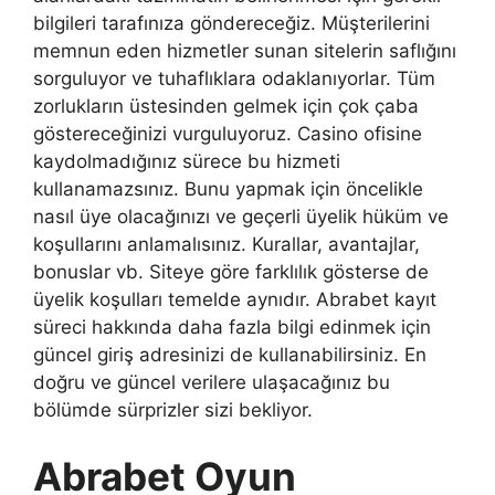
bilgileri tarafınıza göndereceğiz. Müşterilerini
memnun eden hizmetler sunan sitelerin saflığını
sorguluyor ve tuhaflıklara odaklanıyorlar. Tüm
zorlukların üstesinden gelmek için çok çaba
göstereceğinizi vurguluyoruz. Casino ofisine
kaydolmadığınız sürece bu hizmeti
kullanamazsınız. Bunu yapmak için öncelikle
nasıl üye olacağınızı ve geçerli üyelik hüküm ve
koşullarını anlamalısınız. Kurallar, avantajlar,
bonuslar vb. Siteye göre farklılık gösterse de
üyelik koşulları temelde aynıdır. Abrabet kayıt
süreci hakkında daha fazla bilgi edinmek için
güncel giriş adresinizi de kullanabilirsiniz. En
doğru ve güncel verilere ulaşacağınız bu
bölümde sürprizler sizi bekliyor.
Abrabet Oyun