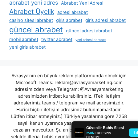
abrabet yeni adres
Abrabet Yeni Adresi
Abrabet Üyelik
adresi abrabet
casino sitesi abrabet
giris abrabet
giris adresi abrabet
güncel abrabet
güncel adresi abrabet
mobil abrabet
twitter abrabet
yeni adresi abrabet
yeni giris abrabet
Avrasya'nın en büyük reklam platformunda olmak için
Microsoft Teams:
reklam@avrasyamarketing.com
adresimizden veya Telegram: @Avrasyamarketing
adresimizden irtibat kurabilirsiniz. (Tek iletişim
adreslerimiz teams / telegram ve mail adresimizdir.
Harici hiçbir iletişim adresimiz bulunmamaktadır.
Lütfen itibar etmeyiniz.) Türkiye yasalarına göre 7258
sayılı kanun uyarınca yasa dışı bahis oynamanın
cezaları mevcuttur. Şu an bulunduğunuz site hiç bir
şekilde illegal bahis oyunları oynatmıyor ve oynamaya