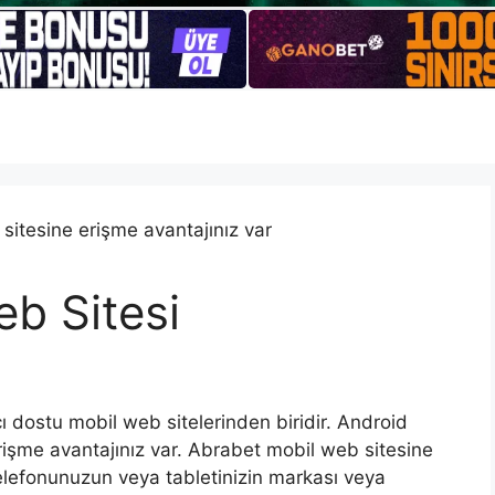
b Sitesi
ı dostu mobil web sitelerinden biridir. Android
işme avantajınız var. Abrabet mobil web sitesine
Telefonunuzun veya tabletinizin markası veya