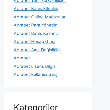
Abrabet Yenilikçi Özellikler
Abrabet Bahis Etkinliği
Abrabet Online Mağazalar
Abrabet Para Yönetimi
Abrabet Bahis Kazancı
Abrabet Hesap Girişi
Abrabet Sınır Değişikliği
Abrabet
Abrabet Lisans Bilgisi
Abrabet Kullanıcı Girişi
Kategoriler