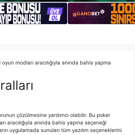
alları
orunun çözülmesine yardımcı olabilir. Bu poker
ları aracılığıyla anında bahis yapma seçeneği
ıların uygulamada sunulan tüm yazılım seçeneklerini