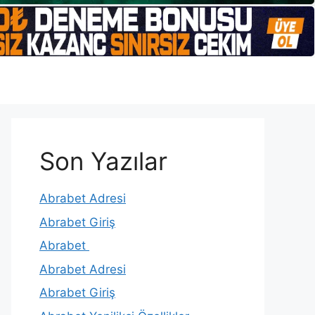
Son Yazılar
Abrabet Adresi
Abrabet Giriş
Abrabet
Abrabet Adresi
Abrabet Giriş