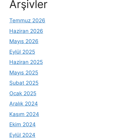
Arşivler
Temmuz 2026
Haziran 2026
Mayıs 2026
Eylül 2025
Haziran 2025
Mayıs 2025
Şubat 2025
Ocak 2025
Aralık 2024
Kasım 2024
Ekim 2024
Eylül 2024