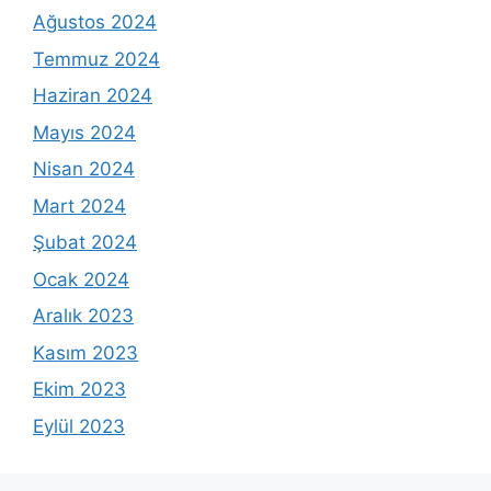
Ağustos 2024
Temmuz 2024
Haziran 2024
Mayıs 2024
Nisan 2024
Mart 2024
Şubat 2024
Ocak 2024
Aralık 2023
Kasım 2023
Ekim 2023
Eylül 2023