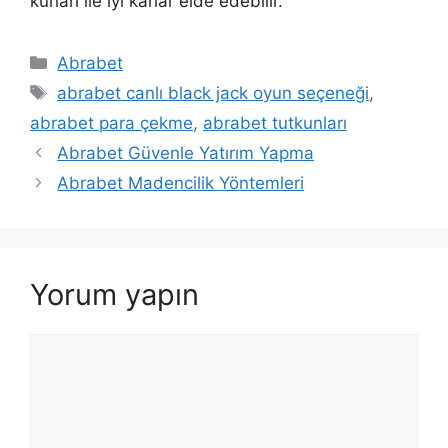
kurları ile iyi karlar elde edebilir.
Kategoriler
Abrabet
Etiketler
abrabet canlı black jack oyun seçeneği
,
abrabet para çekme
,
abrabet tutkunları
Abrabet Güvenle Yatırım Yapma
Abrabet Madencilik Yöntemleri
Yorum yapın
Yorum