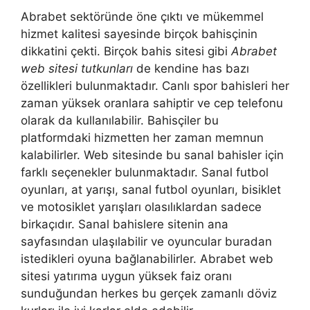
Abrabet sektöründe öne çıktı ve mükemmel
hizmet kalitesi sayesinde birçok bahisçinin
dikkatini çekti. Birçok bahis sitesi gibi
Abrabet
web sitesi tutkunları
de kendine has bazı
özellikleri bulunmaktadır. Canlı spor bahisleri her
zaman yüksek oranlara sahiptir ve cep telefonu
olarak da kullanılabilir. Bahisçiler bu
platformdaki hizmetten her zaman memnun
kalabilirler. Web sitesinde bu sanal bahisler için
farklı seçenekler bulunmaktadır. Sanal futbol
oyunları, at yarışı, sanal futbol oyunları, bisiklet
ve motosiklet yarışları olasılıklardan sadece
birkaçıdır. Sanal bahislere sitenin ana
sayfasından ulaşılabilir ve oyuncular buradan
istedikleri oyuna bağlanabilirler. Abrabet web
sitesi yatırıma uygun yüksek faiz oranı
sunduğundan herkes bu gerçek zamanlı döviz