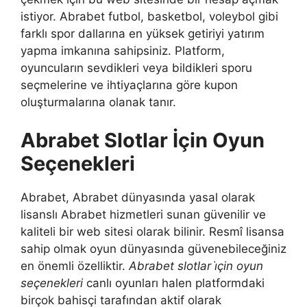
istiyor. Abrabet futbol, ​​basketbol, ​​voleybol gibi
farklı spor dallarına en yüksek getiriyi yatırım
yapma imkanına sahipsiniz. Platform,
oyuncuların sevdikleri veya bildikleri sporu
seçmelerine ve ihtiyaçlarına göre kupon
oluşturmalarına olanak tanır.
Abrabet Slotlar İçin Oyun
Seçenekleri
Abrabet, Abrabet dünyasında yasal olarak
lisanslı Abrabet hizmetleri sunan güvenilir ve
kaliteli bir web sitesi olarak bilinir. Resmî lisansa
sahip olmak oyun dünyasında güvenebileceğiniz
en önemli özelliktir.
Abrabet slotlar i̇çin oyun
seçenekleri
canlı oyunları halen platformdaki
birçok bahisçi tarafından aktif olarak