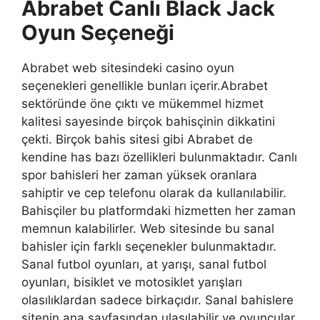
Abrabet Canlı Black Jack
Oyun Seçeneği
Abrabet web sitesindeki casino oyun
seçenekleri genellikle bunları içerir.Abrabet
sektöründe öne çıktı ve mükemmel hizmet
kalitesi sayesinde birçok bahisçinin dikkatini
çekti. Birçok bahis sitesi gibi Abrabet de
kendine has bazı özellikleri bulunmaktadır. Canlı
spor bahisleri her zaman yüksek oranlara
sahiptir ve cep telefonu olarak da kullanılabilir.
Bahisçiler bu platformdaki hizmetten her zaman
memnun kalabilirler. Web sitesinde bu sanal
bahisler için farklı seçenekler bulunmaktadır.
Sanal futbol oyunları, at yarışı, sanal futbol
oyunları, bisiklet ve motosiklet yarışları
olasılıklardan sadece birkaçıdır. Sanal bahislere
sitenin ana sayfasından ulaşılabilir ve oyuncular