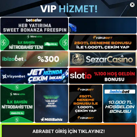
×
ABRABET GİRİŞ İÇİN TIKLAYINIZ!