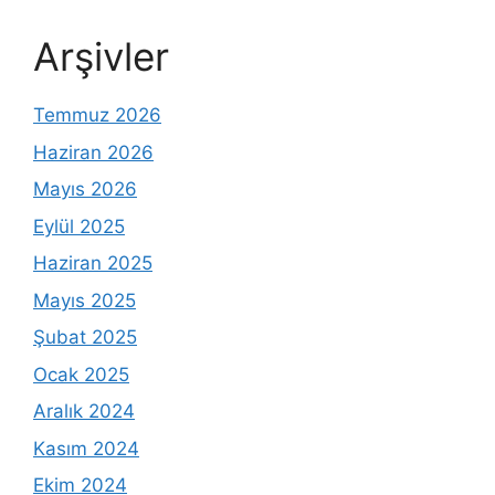
Arşivler
Temmuz 2026
Haziran 2026
Mayıs 2026
Eylül 2025
Haziran 2025
Mayıs 2025
Şubat 2025
Ocak 2025
Aralık 2024
Kasım 2024
Ekim 2024