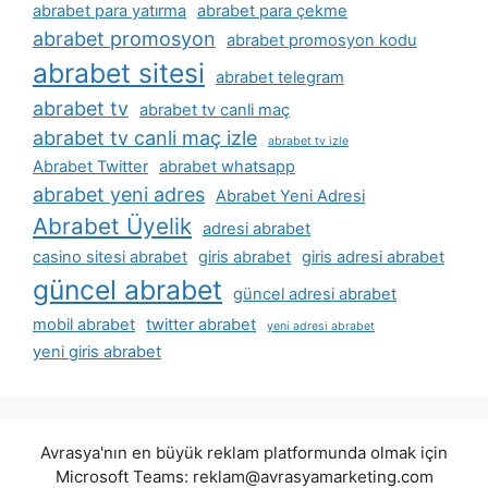
abrabet para yatırma
abrabet para çekme
abrabet promosyon
abrabet promosyon kodu
abrabet sitesi
abrabet telegram
abrabet tv
abrabet tv canli maç
abrabet tv canli maç izle
abrabet tv izle
Abrabet Twitter
abrabet whatsapp
abrabet yeni adres
Abrabet Yeni Adresi
Abrabet Üyelik
adresi abrabet
casino sitesi abrabet
giris abrabet
giris adresi abrabet
güncel abrabet
güncel adresi abrabet
mobil abrabet
twitter abrabet
yeni adresi abrabet
yeni giris abrabet
Avrasya'nın en büyük reklam platformunda olmak için
Microsoft Teams:
reklam@avrasyamarketing.com