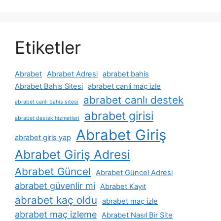
Etiketler
Abrabet
Abrabet Adresi
abrabet bahis
Abrabet Bahis Sitesi
abrabet canli maç izle
abrabet canlı destek
abrabet canlı bahis sitesi
abrabet girisi
abrabet destek hizmetleri
Abrabet Giriş
abrabet giris yap
Abrabet Giriş Adresi
Abrabet Güncel
Abrabet Güncel Adresi
abrabet güvenlir mi
Abrabet Kayıt
abrabet kaç oldu
abrabet maç izle
abrabet maç izleme
Abrabet Nasıl Bir Site