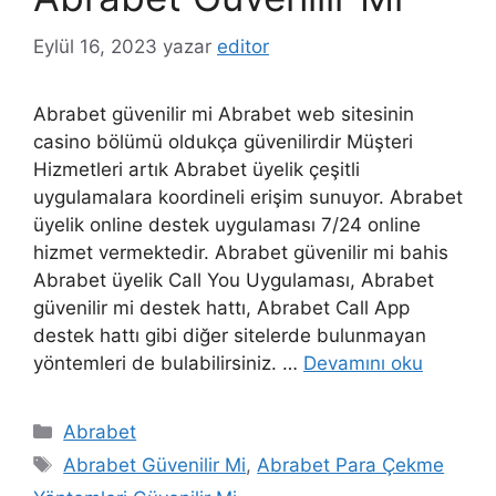
Eylül 16, 2023
yazar
editor
Abrabet güvenilir mi Abrabet web sitesinin
casino bölümü oldukça güvenilirdir Müşteri
Hizmetleri artık Abrabet üyelik çeşitli
uygulamalara koordineli erişim sunuyor. Abrabet
üyelik online destek uygulaması 7/24 online
hizmet vermektedir. Abrabet güvenilir mi bahis
Abrabet üyelik Call You Uygulaması, Abrabet
güvenilir mi destek hattı, Abrabet Call App
destek hattı gibi diğer sitelerde bulunmayan
yöntemleri de bulabilirsiniz. …
Devamını oku
Kategoriler
Abrabet
Etiketler
Abrabet Güvenilir Mi
,
Abrabet Para Çekme