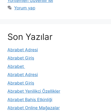
Yöntemleri Güvenilir Mi
Yorum yap
Son Yazılar
Abrabet Adresi
Abrabet Giriş
Abrabet
Abrabet Adresi
Abrabet Giriş
Abrabet Yenilikçi Özellikler
Abrabet Bahis Etkinliği
Abrabet Online Mağazalar