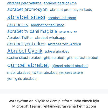
abrabet para yatırma
abrabet para çekme
abrabet promosyon
abrabet promosyon kodu
abrabet sitesi
abrabet telegram
abrabet tv
abrabet tv canli maç
abrabet tv canli maç izle
abrabet tv izle
Abrabet Twitter
abrabet whatsapp
abrabet yeni adres
Abrabet Yeni Adresi
Abrabet Üyelik
adresi abrabet
casino sitesi abrabet
giris abrabet
giris adresi abrabet
güncel abrabet
güncel adresi abrabet
mobil abrabet
twitter abrabet
yeni adresi abrabet
yeni giris abrabet
Avrasya'nın en büyük reklam platformunda olmak için
Microsoft Teams:
reklam@avrasyamarketing.com