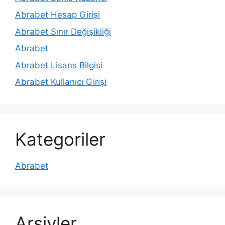
Abrabet Hesap Girişi
Abrabet Sınır Değişikliği
Abrabet
Abrabet Lisans Bilgisi
Abrabet Kullanıcı Girişi
Kategoriler
Abrabet
Arşivler