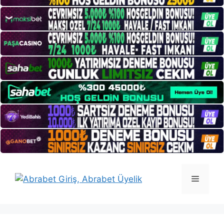
İçeriğe
atla
Menü