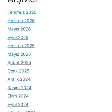
Temmuz 2026
Haziran 2026
Mayıs 2026
Eylül 2025
Haziran 2025
Mayıs 2025
Şubat 2025
Ocak 2025
Aralık 2024
Kasım 2024
Ekim 2024
Eylül 2024