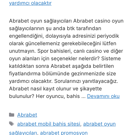
Abrabet oyun sağlayıcıları Abrabet casino oyun
sağlayıcılarının şu anda btk tarafından
engellendiğini, dolayısıyla adresinizi periyodik
olarak güncellemeniz gerekebileceğini lütfen
unutmayın. Spor bahisleri, canlı casino ve diğer
oyun alanları için seçenekler nelerdir? Sisteme
katıldıktan sonra Abrabet aşağıda belirtilen
fiyatlandırma bölümünde gezinmenizde size
yardımcı olacaktır. Sorularınızı yanıtlayacağız.
Abrabet nasıl kayıt olunur ve şikayette
bulunulur? Her oyuncu, bahis …
Devamını oku
Kategoriler
Abrabet
Etiketler
abrabet mobil bahis sitesi
,
abrabet oyun
sağlayıcıları
,
abrabet promosyon