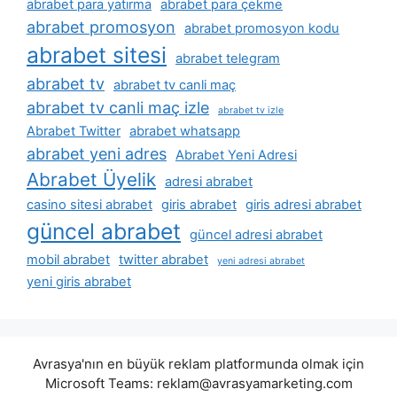
abrabet para yatırma
abrabet para çekme
abrabet promosyon
abrabet promosyon kodu
abrabet sitesi
abrabet telegram
abrabet tv
abrabet tv canli maç
abrabet tv canli maç izle
abrabet tv izle
Abrabet Twitter
abrabet whatsapp
abrabet yeni adres
Abrabet Yeni Adresi
Abrabet Üyelik
adresi abrabet
casino sitesi abrabet
giris abrabet
giris adresi abrabet
güncel abrabet
güncel adresi abrabet
mobil abrabet
twitter abrabet
yeni adresi abrabet
yeni giris abrabet
Avrasya'nın en büyük reklam platformunda olmak için
Microsoft Teams:
reklam@avrasyamarketing.com