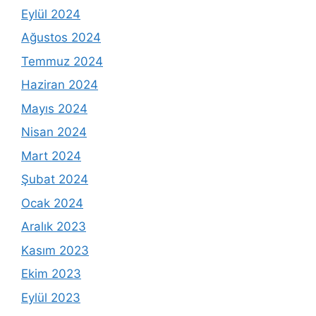
Eylül 2024
Ağustos 2024
Temmuz 2024
Haziran 2024
Mayıs 2024
Nisan 2024
Mart 2024
Şubat 2024
Ocak 2024
Aralık 2023
Kasım 2023
Ekim 2023
Eylül 2023