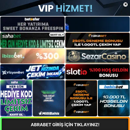
×
ABRABET GİRİŞ İÇİN TIKLAYINIZ!