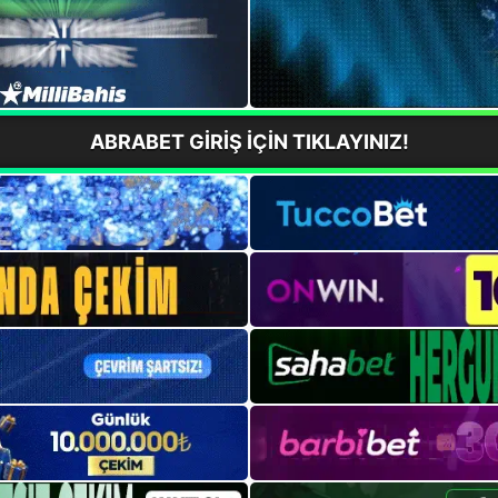
ABRABET GİRİŞ İÇİN TIKLAYINIZ!