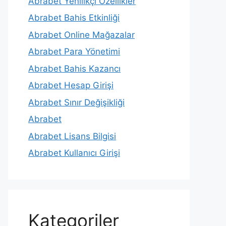
Abrabet Yenilikçi Özellikler
Abrabet Bahis Etkinliği
Abrabet Online Mağazalar
Abrabet Para Yönetimi
Abrabet Bahis Kazancı
Abrabet Hesap Girişi
Abrabet Sınır Değişikliği
Abrabet
Abrabet Lisans Bilgisi
Abrabet Kullanıcı Girişi
Kategoriler