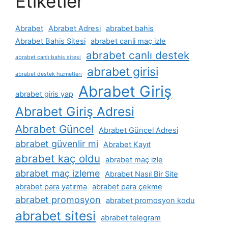
Etiketler
Abrabet
Abrabet Adresi
abrabet bahis
Abrabet Bahis Sitesi
abrabet canli maç izle
abrabet canlı destek
abrabet canlı bahis sitesi
abrabet girisi
abrabet destek hizmetleri
Abrabet Giriş
abrabet giris yap
Abrabet Giriş Adresi
Abrabet Güncel
Abrabet Güncel Adresi
abrabet güvenlir mi
Abrabet Kayıt
abrabet kaç oldu
abrabet maç izle
abrabet maç izleme
Abrabet Nasıl Bir Site
abrabet para yatırma
abrabet para çekme
abrabet promosyon
abrabet promosyon kodu
abrabet sitesi
abrabet telegram