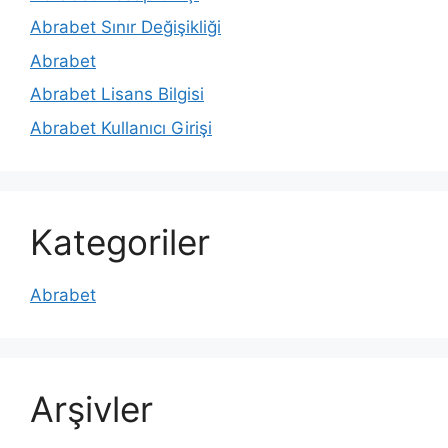
Abrabet Sınır Değişikliği
Abrabet
Abrabet Lisans Bilgisi
Abrabet Kullanıcı Girişi
Kategoriler
Abrabet
Arşivler