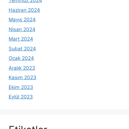
Temmuz 2024
Haziran 2024
Mayıs 2024
Nisan 2024
Mart 2024
Şubat 2024
Ocak 2024
Aralık 2023
Kasım 2023
Ekim 2023
Eylül 2023