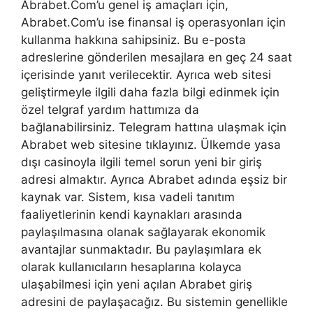
Abrabet.Com’u genel iş amaçları için,
Abrabet.Com’u ise finansal iş operasyonları için
kullanma hakkına sahipsiniz. Bu e-posta
adreslerine gönderilen mesajlara en geç 24 saat
içerisinde yanıt verilecektir. Ayrıca web sitesi
geliştirmeyle ilgili daha fazla bilgi edinmek için
özel telgraf yardım hattımıza da
bağlanabilirsiniz. Telegram hattına ulaşmak için
Abrabet web sitesine tıklayınız. Ülkemde yasa
dışı casinoyla ilgili temel sorun yeni bir giriş
adresi almaktır. Ayrıca Abrabet adında eşsiz bir
kaynak var. Sistem, kısa vadeli tanıtım
faaliyetlerinin kendi kaynakları arasında
paylaşılmasına olanak sağlayarak ekonomik
avantajlar sunmaktadır. Bu paylaşımlara ek
olarak kullanıcıların hesaplarına kolayca
ulaşabilmesi için yeni açılan Abrabet giriş
adresini de paylaşacağız. Bu sistemin genellikle