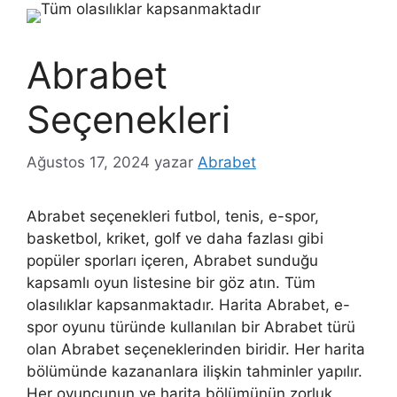
Abrabet
Seçenekleri
Ağustos 17, 2024
yazar
Abrabet
Abrabet seçenekleri futbol, ​​tenis, e-spor,
basketbol, ​​kriket, golf ve daha fazlası gibi
popüler sporları içeren, Abrabet sunduğu
kapsamlı oyun listesine bir göz atın. Tüm
olasılıklar kapsanmaktadır. Harita Abrabet, e-
spor oyunu türünde kullanılan bir Abrabet türü
olan Abrabet seçeneklerinden biridir. Her harita
bölümünde kazananlara ilişkin tahminler yapılır.
Her oyuncunun ve harita bölümünün zorluk