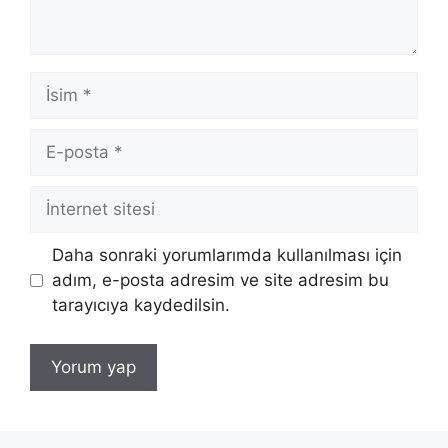
İsim
E-
posta
İnternet
sitesi
Daha sonraki yorumlarımda kullanılması için
adım, e-posta adresim ve site adresim bu
tarayıcıya kaydedilsin.